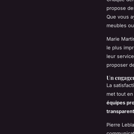
propose des
Que vous a
meubles ou 
Marie Marti
le plus imp
leur servic
proposer de
Un engagem
La satisfac
met tout e
équipes pr
transparent
Pierre Lebl
communicati