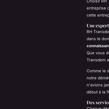
Choisir RH
entreprise q
cette entrep
Une expert
RH Transdem
dans le do
connaissanc
Que vous d
Transdem a 
Comme le s
notre démén
n'avions j
début à la f
Des servic
Chaque démé