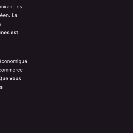
mirant les
néen. La
s
îmes est
e économique
u commerce
Que vous
us