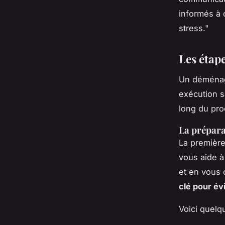
informés à 
stress."
Les étap
Un déménage
exécution 
long du pro
La prépar
La premièr
vous aide à
et en vous 
clé pour év
Voici quelq