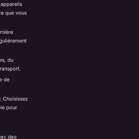
 appareils
 ce que vous
rnière
gulièrement
es, du
ransport.
ce de
: Choisissez
ble pour
vec des