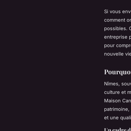
Si vous en
comment or
possibles. 
entreprise 
pour compre
nouvelle vi
Pourquoi
Nîmes, sou
culture et
Maison Carr
patrimoine,
et une quali
Un cadre d