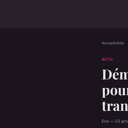
Accueil
›
Actu
ACTU
Dém
pour
tran
Eva — 23 janv