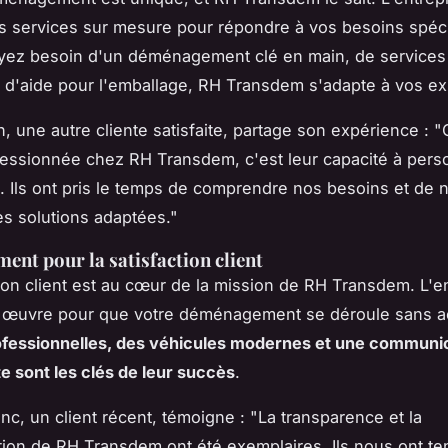
 services sur mesure pour répondre à vos besoins spéci
yez besoin d'un déménagement clé en main, de services
d'aide pour l'emballage, RH Transdem s'adapte à vos ex
n
, une autre cliente satisfaite, partage son expérience :
"
ressionnée chez RH Transdem, c'est leur capacité à pers
e. Ils ont pris le temps de comprendre nos besoins et de 
s solutions adaptées."
ent pour la satisfaction client
tion client est au cœur de la mission de RH Transdem. L'e
n œuvre pour que votre déménagement se déroule sans a
ofessionnelles, des véhicules modernes et une communi
e sont les clés de leur succès
.
anc
, un client récent, témoigne :
"La transparence et la
on de RH Transdem ont été exemplaires. Ils nous ont te