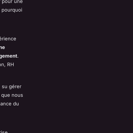
r pour une
ci pourquoi
érience
une
agement
.
on, RH
 su gérer
s que nous
iance du
rise