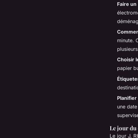
Faire un
électrom
déménag
Commenc
minute. 
plusieur
Choisir 
papier b
Étiquete
destinati
Planifie
une date
supervis
Le jour d
Le jour J, 