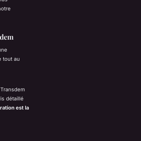
notre
sdem
une
 tout au
H Transdem
s détaillé
ation est la