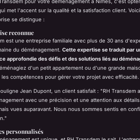
 Transdem pour votre déménagement à Nîmes, c'est opte
ui met l'accent sur la qualité et la satisfaction client. Voi
rise se distingue :
ise reconnue
 est une entreprise familiale avec plus de 30 ans d'exp
maine du déménagement.
Cette expertise se traduit par 
e approfondie des défis et des solutions liés au démén
éménagiez d'un petit appartement ou d'une grande mais
les compétences pour gérer votre projet avec efficacité.
ouligne
Jean Dupont
, un client satisfait :
"RH Transdem a
agement avec une précision et une attention aux détail
amais vues auparavant. Nous nous sommes sentis en conf
in."
es personnalisés
nagement est unique, et RH Transdem le sait. L'entrep