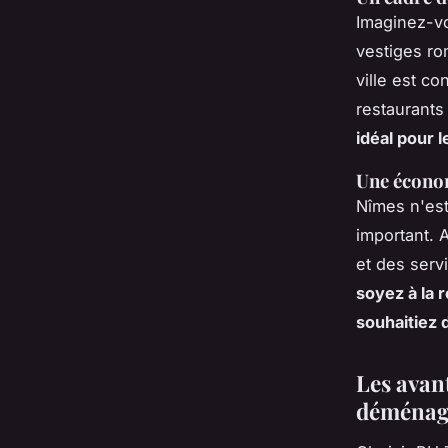
Imaginez-vo
vestiges ro
ville est c
restaurants 
idéal pour l
Une écono
Nîmes n'est
important. 
et des serv
soyez à la 
souhaitiez 
Les avan
déménag