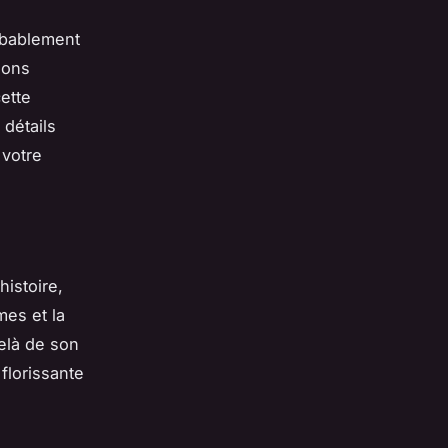
obablement
ions
ette
détails
 votre
 histoire,
es et la
delà de son
florissante