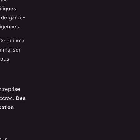
fiques.
 de garde-
igences.
Ce qui m'a
onnaliser
nous
ntreprise
ccroc.
Des
cation
nus