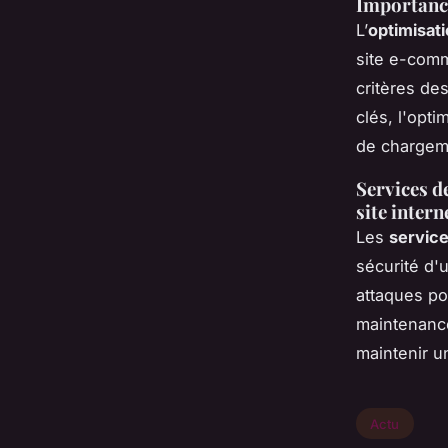
Importance
L’
optimisat
site e-comm
critères de
clés, l'opt
de chargeme
Services d
site intern
Les
service
sécurité d'u
attaques pot
maintenanc
maintenir u
Actu