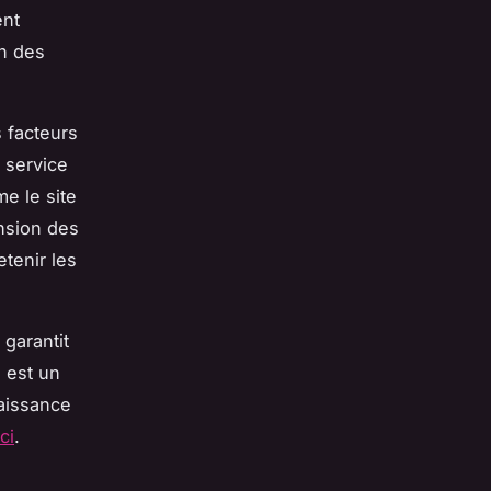
ent
on des
 facteurs
n service
e le site
nsion des
etenir les
garantit
i est un
naissance
ici
.