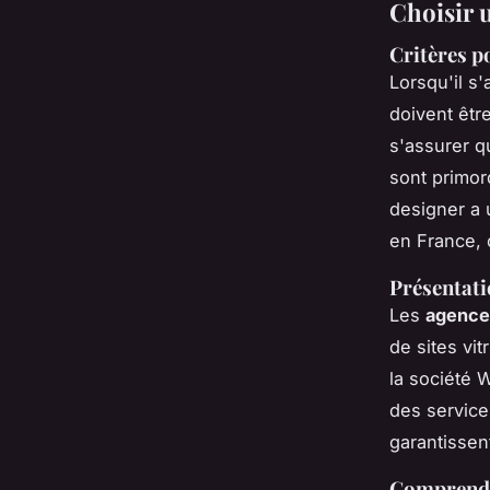
Choisir 
Critères p
Lorsqu'il s'
doivent êtr
s'assurer q
sont primor
designer a
en France, 
Présentati
Les
agence
de sites vit
la société 
des service
garantissen
Comprendre