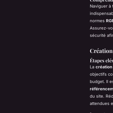
Naviguer à 
indispensabl
normes
RG
Assurez-vou
sécurité af
Création
Étapes clé
La
création
objectifs c
budget. Il e
référenceme
du site. Ré
attendues e