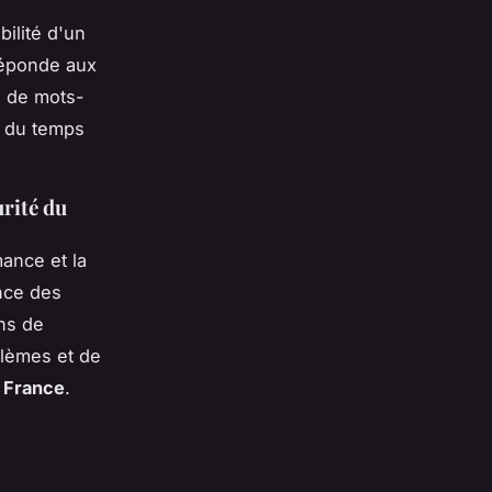
bilité d'un
 réponde aux
e de mots-
n du temps
urité du
ance et la
ance des
ons de
lèmes et de
n France
.