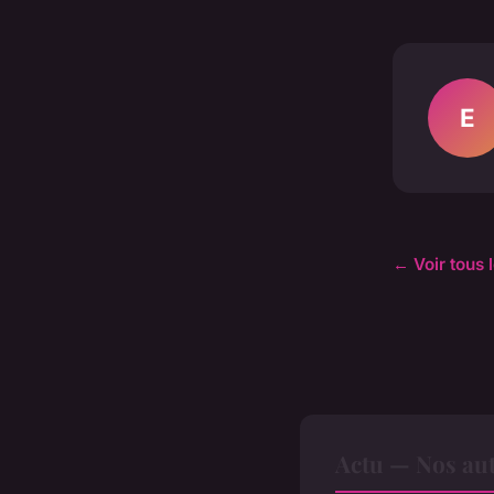
E
← Voir tous l
Actu — Nos aut