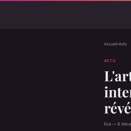
Accueil
›
Actu
ACTU
L'ar
inte
révé
Eva — 6 déce