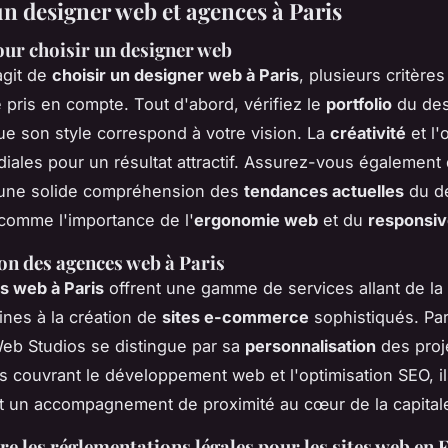
un designer web et agences à Paris
our choisir un designer web
agit de
choisir un designer web à Paris
, plusieurs critère
e pris en compte. Tout d'abord, vérifiez le
portfolio
du des
ue son style correspond à votre vision. La
créativité
et l'o
diales pour un résultat attractif. Assurez-vous également
 une solide compréhension des
tendances actuelles
du d
comme l'importance de l'
ergonomie web
et du
responsiv
on des agences web à Paris
s web à Paris
offrent une gamme de services allant de la
rines à la création de
sites e-commerce
sophistiqués. Pa
Web Studios se distingue par sa
personnalisation
des proj
s couvrant le développement web et l'optimisation SEO, i
t un accompagnement de proximité au cœur de la capital
 les réglementations légales pour les sites web en 