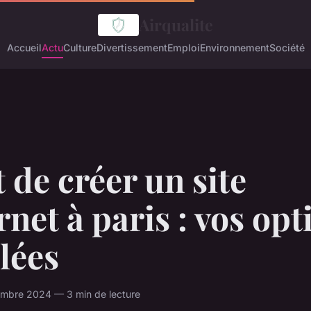
Airqualite
Accueil
Actu
Culture
Divertissement
Emploi
Environnement
Société
t de créer un site
rnet à paris : vos opt
lées
mbre 2024 — 3 min de lecture