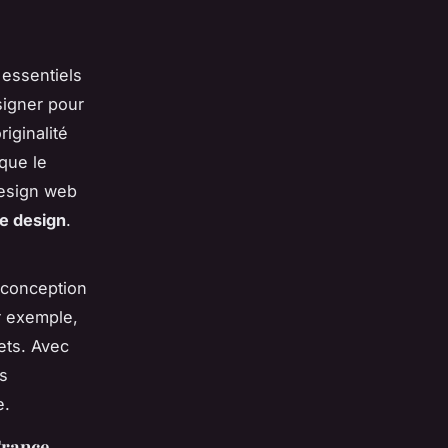
s essentiels
igner pour
riginalité
 que le
esign web
e design
.
 conception
r exemple,
ets. Avec
ls
e.
France