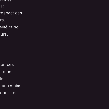
st
e respect des
rs.
alité
et de
eurs.
ion des
on d'un
le
aux besoins
ionnalités