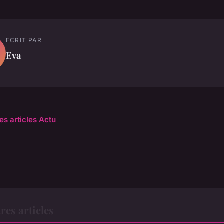
ECRIT PAR
Eva
es articles Actu
res articles