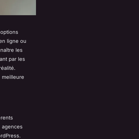
 options
en ligne ou
naître les
ant par les
éalité.
 meilleure
érents
s agences
ordPress.