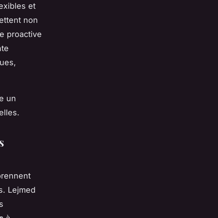
exibles et
ettent non
e proactive
nte
ques,
ne un
lles.
s
prennent
es. Lejmed
s