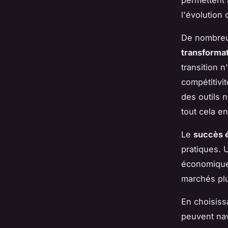
permettent 
l'évolution
De nombreu
transforma
transition n
compétitivi
des outils 
tout cela e
Le
succès 
pratiques. 
économiques
marchés plu
En choisiss
peuvent nav