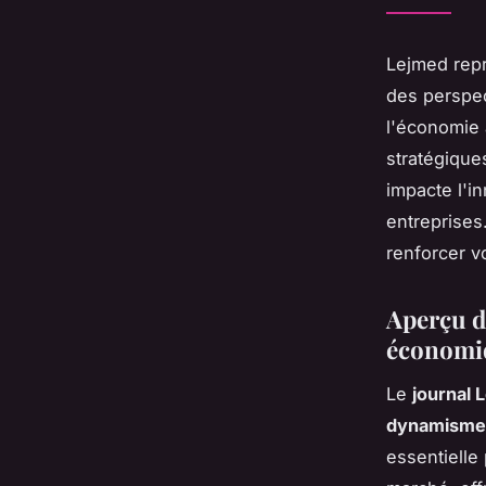
Lejmed repr
des perspec
l'économie 
stratégique
impacte l'i
entreprises
renforcer v
Aperçu d
économi
Le
journal 
dynamismes
essentielle