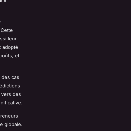
s
à
e
 Cette
ssi leur
t adopté
coûts, et
des cas
édictions
 vers des
ificative.
preneurs
e globale.