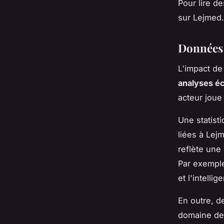
Pour lire d
sur Lejmed.
Données 
L'impact d
analyses é
acteur joue
Une statist
liées à Lej
reflète une
Par exemple
et l'intelli
En outre, d
domaine de