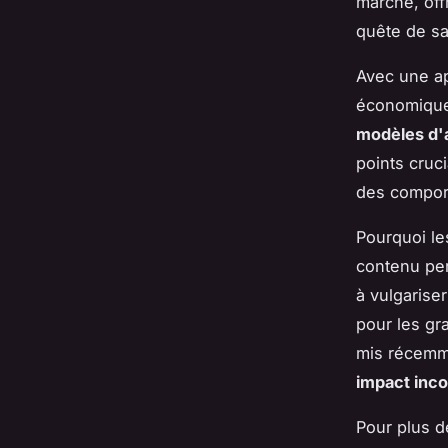
marché, off
quête de sa
Avec une a
économiques
modèles d'
points cruc
des compor
Pourquoi le
contenu per
à vulgaris
pour les gr
mis récemme
impact inc
Pour plus d