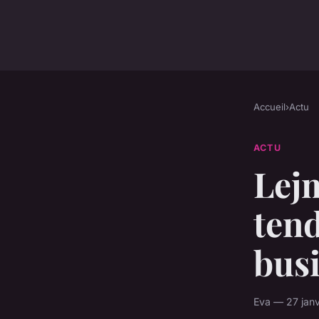
Accueil
›
Actu
ACTU
Lejm
ten
busi
Eva — 27 janv