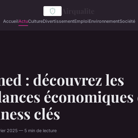
Airqualite
Accueil
Actu
Culture
Divertissement
Emploi
Environnement
Société
ed : découvrez les
dances économiques 
ness clés
ier 2025 — 5 min de lecture