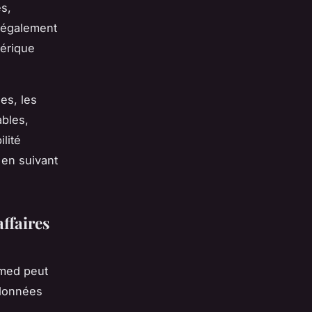
s,
e également
mérique
es, les
ables,
lité
 en suivant
ffaires
med peut
 données