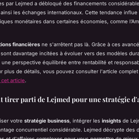
s par Lejmed a débloqué des financements considérable
ainsi les échanges internationaux. Cette tendance influ
itiques monétaires dans certaines économies, comme l’A
tions financières
ne s'arrêtent pas là. Grâce à ces avancé
 sont davantage incitées à évoluer vers des modèles dur
i une perspective équilibrée entre rentabilité et responsabi
ur plus de détails, vous pouvez consulter l'article complet
e cet article
.
tirer parti de Lejmed pour une stratégie d'a
iser votre
stratégie business
, intégrer les
insights
de Lej
vantage concurrentiel considérable. Lejmed décrypte des
s et d'affaires complexes pour vous permettre de mieux