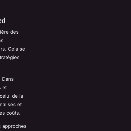
ed
ière des
ns
rs. Cela se
tratégies
. Dans
 et
celui de la
nalisés et
les coûts.
s approches