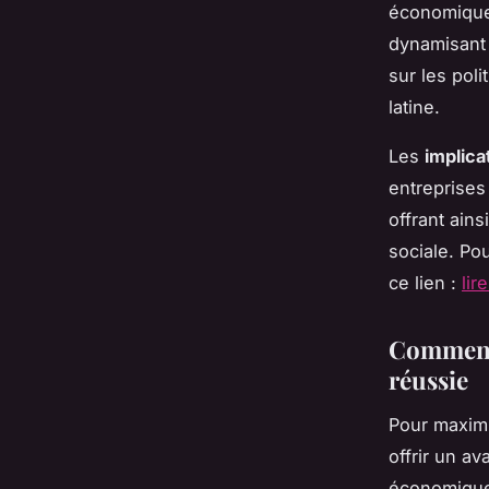
économique
dynamisant 
sur les pol
latine.
Les
implica
entreprises
offrant ains
sociale. Po
ce lien :
lir
Comment 
réussie
Pour maxim
offrir un a
économique