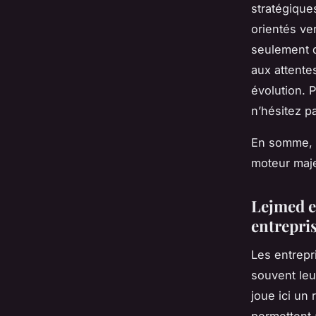
stratégique
orientés ve
seulement d
aux attent
évolution. 
n’hésitez p
En somme, l
moteur maje
Lejmed e
entrepri
Les entrepr
souvent leu
joue ici un