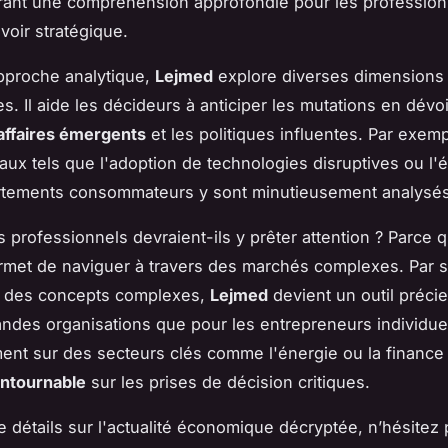
rant une compréhension approfondie pour les profession
voir stratégique.
pproche analytique,
Lejmed
explore diverses dimensions
. Il aide les décideurs à anticiper les mutations en dévoi
affaires émergents
et les politiques influentes. Par exem
iaux tels que l'adoption de technologies disruptives ou l'
tements consommateurs y sont minutieusement analysés
s professionnels devraient-ils y prêter attention ? Parce 
met de naviguer à travers des marchés complexes. Par s
er des concepts complexes,
Lejmed
devient un outil précie
andes organisations que pour les entrepreneurs individue
nt sur des secteurs clés comme l'énergie ou la finance
ontournable
sur les prises de décision critiques.
e détails sur l'actualité économique décryptée, n’hésitez