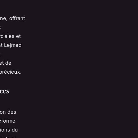
e, offrant
s
ciales et
nt Lejmed
s
et de
 précieux.
ces
ion des
teforme
tions du