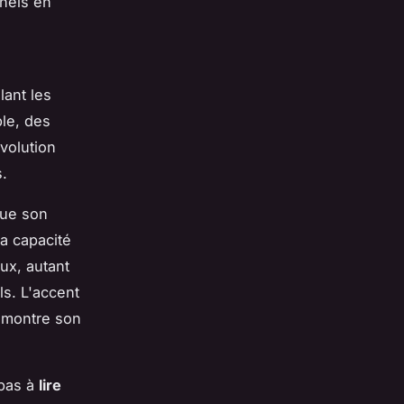
nels en
lant les
ple, des
évolution
.
que son
a capacité
ux, autant
ls. L'accent
 montre son
 pas à
lire