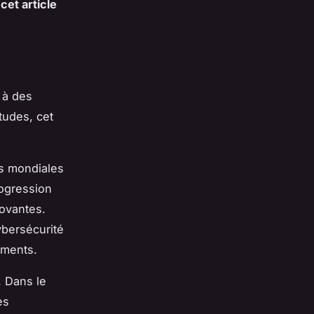
 cet article
 à des
tudes, cet
es mondiales
rogression
novantes.
ybersécurité
sements.
. Dans le
es